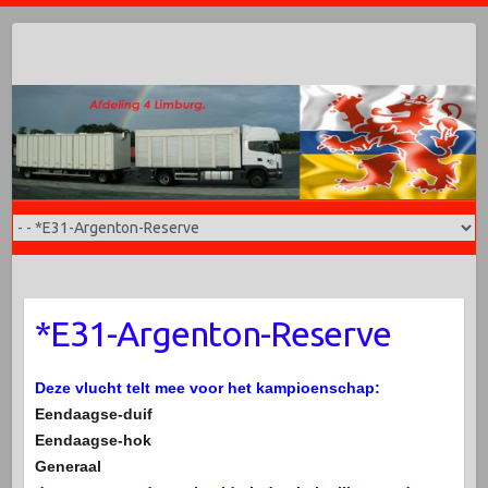
Doorgaan
naar
inhoud
*E31-Argenton-Reserve
Deze vlucht telt mee voor het kampioenschap:
Eendaagse-duif
Eendaagse-hok
Generaal