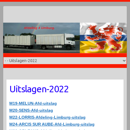
Doorgaan
naar
inhoud
Uitslagen-2022
M19-MELUN-Afd-uitslag
M20-SENS-Afd-uitslag
M22-LORRIS-Afdeling-Limburg-uitslag
M24-ARCIS SUR AUBE-Afd-Limburg-uitslag