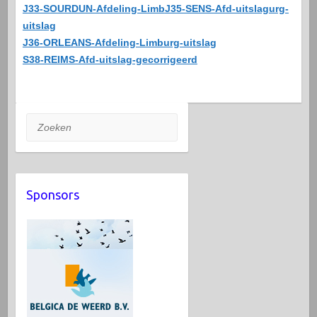
J33-SOURDUN-Afdeling-Limb
J35-SENS-Afd-uitslag
urg-
uitslag
J36-ORLEANS-Afdeling-Limburg-uitslag
S38-REIMS-Afd-uitslag-gecorrigeerd
Zoeken
Sponsors