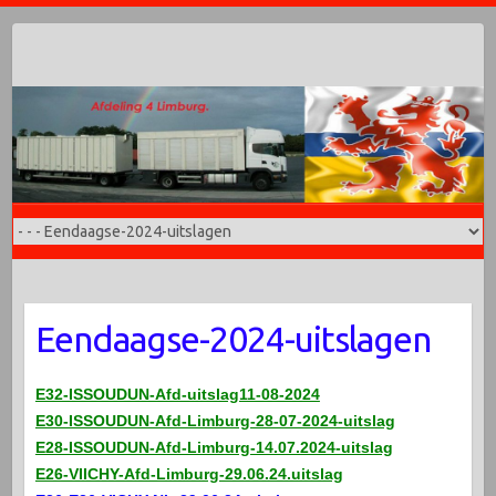
Doorgaan
naar
inhoud
Eendaagse-2024-uitslagen
E32-ISSOUDUN-Afd-uitslag11-08-2024
E30-ISSOUDUN-Afd-Limburg-28-07-2024-uitslag
E28-ISSOUDUN-Afd-Limburg-14.07.2024-uitslag
E26-VIICHY-Afd-Limburg-29.06.24.uitslag