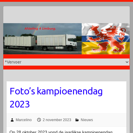
Doorgaan
naar
inhoud
Foto’s kampioenendag
2023
Marcelino
2 november 2023
Nieuws
Op 28 oktober 2023 vond de jaarlijkse kampioenendag