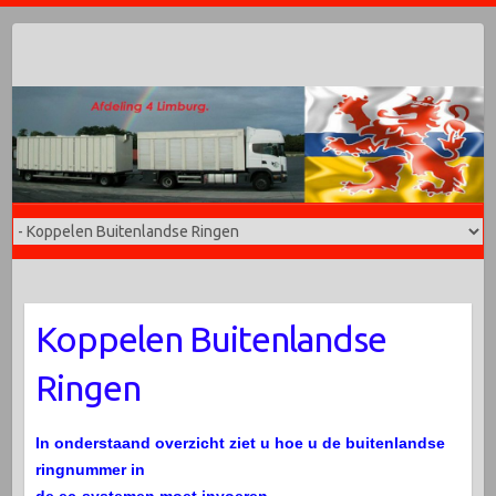
Doorgaan
naar
inhoud
Koppelen Buitenlandse
Ringen
In onderstaand overzicht ziet u hoe u de buitenlandse
ringnummer in
de ec-systemen moet invoeren.