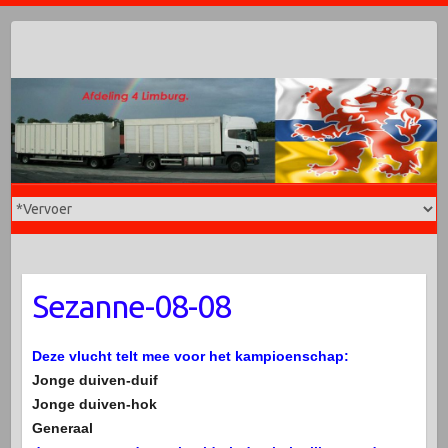
Doorgaan
naar
inhoud
Sezanne-08-08
Deze vlucht telt mee voor het kampioenschap:
Jonge duiven-duif
Jonge duiven-hok
Generaal