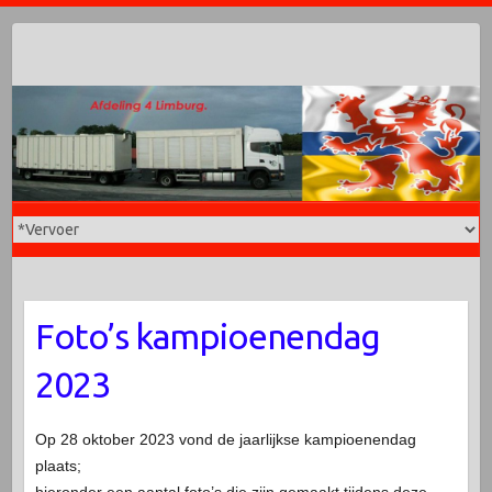
Doorgaan
naar
inhoud
Foto’s kampioenendag
2023
Op 28 oktober 2023 vond de jaarlijkse kampioenendag
plaats;
hieronder een aantal foto’s die zijn gemaakt tijdens deze